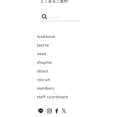
よくあるご質問
lookbook
textile
news
shoplist
about
recruit
members
staff coordinate