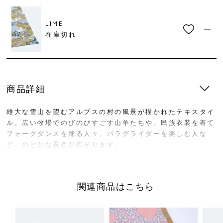
LIME
—
在庫切れ
商品詳細
雄大な雪山を望むアルプスの村の風景が描かれたテキスタイ
ル。広い牧場でのびのびすごす山羊たちや、民族衣装を着て
フォークダンスを踊る人々、パラグライダーを楽しむ人な
ど、のどかな景色が広がります。
大判のバンダナはハンカチとしてはもちろん、お弁当の包み
などの使い方も。クリップをつけて棚の目隠しにしたり、テ
関連商品はこちら
キスタイルのかわいさを生かしたインテリアとしての使い方
もおすすめです。