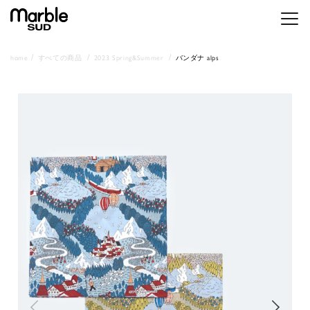
メニ
home
すべての商品
2023 Spring&Summer
バンダナ alps