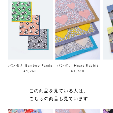
■“alps”シリーズは
こちら
サイズ／タテ52cm、ヨコ52cm
素材／綿100%
原産国／日本
商品番号
08DS051223
採寸について
商品についてのお問い合わせ
バンダナ Bamboo Panda
バンダナ Heart Rabbit
¥1,760
¥1,760
ショッピングガイドはこちら
サイズをお悩みの方へ
閉じる
この商品を見ている人は、
こちらの商品も見ています