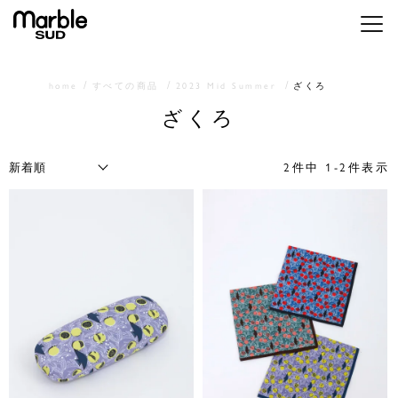
メニ
home
すべての商品
2023 Mid Summer
ざくろ
ざくろ
2
件中
1
-
2
件表示