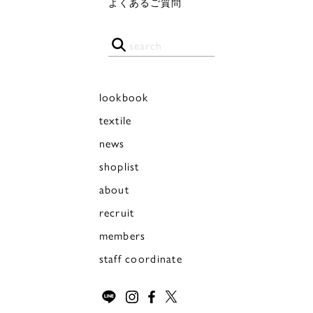
よくあるご質問
lookbook
textile
news
shoplist
about
recruit
members
staff coordinate