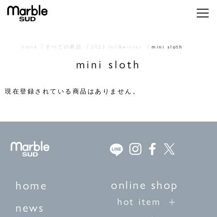
メニ
home
すべての商品
2023 fall&winter
mini sloth
mini sloth
現在登録されている商品はありません。
online shop
home
hot item
news