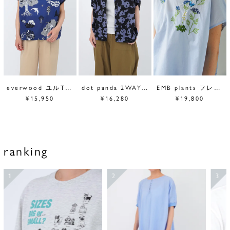
everwood ユルTシャツ
dot panda 2WAYブラウス
EMB plants フレンチSL
¥15,950
¥16,280
¥19,800
ranking
1
2
3