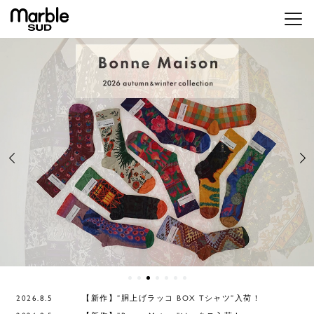
メニ
2026.8.5
【新作】”胴上げラッコ BOX Tシャツ”入荷！