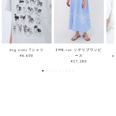
dog sizes Tシャツ
EMB run ソデリブワンピ
¥6,600
ース
a
¥27,280
column
もっとみる