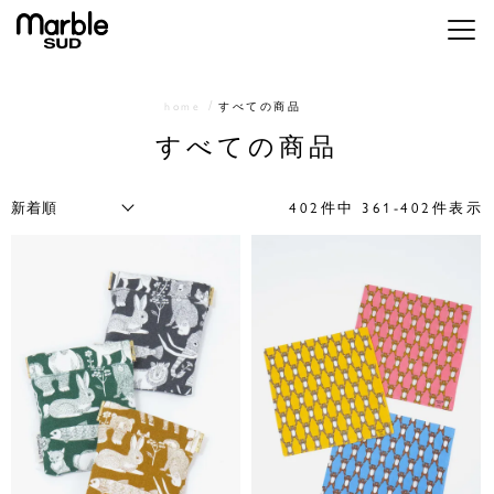
メニ
home
すべての商品
すべての商品
402
件中
361
-
402
件表示