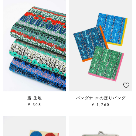
露 生地
バンダナ 木のぼりパンダ
¥
308
¥
1,760