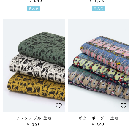
¥
2,640
¥
1,760
再入荷
再入荷
フレンチブル 生地
ギターボーダー 生地
¥
308
¥
308