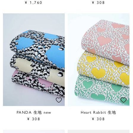
¥
1,760
¥
308
PANDA 生地 new
Heart Rabbit 生地
¥
308
¥
308