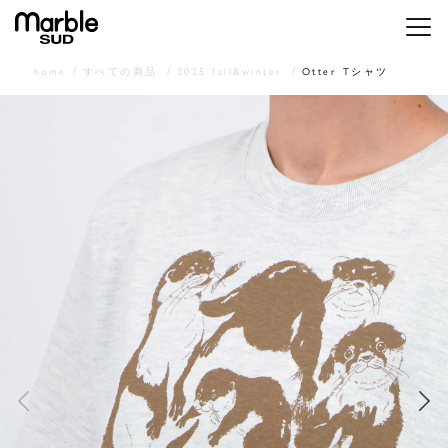
メニ
home
すべての商品
2025 fall&winter
Otter Tシャツ