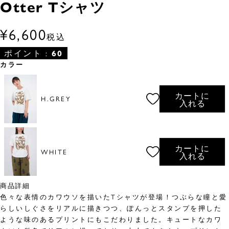
Otter Tシャツ
¥
6,600
税込
ポイント :
60
カラー
カートに
H.GREY
入れる
カートに
WHITE
入れる
商品詳細
色々な表情のカワウソを描いたTシャツが登場！つぶらな瞳と愛
らしいしぐさをリアルに描きつつ、ぽんっとスタンプを押した
ような味のあるプリントにもこだわりました。キュートなカワ