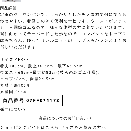
商品詳細
定番のクラウンパンツ。しっかりとしたチノ素材で何にでも合
わせやすい、着回しのきく便利な一枚です。ウエストがファス
ナー＋調節ゴムなので、様々な体型の方に着ていただけます。
裾に向かってテーパードした形なので、コンパクトなトップス
はもちろん、ゆったりシルエットのトップスもバランスよくお
召しいただけます。
サイズ／FREE
着丈100cm、股上36.5cm、股下65.5cm
ウエスト68cm~最大約82cm(後ろのみゴム仕様)、
ヒップ66cm、裾幅24.5cm
素材／綿100%
原産国／中国
商品番号
07FF071178
採寸について
商品についてのお問い合わせ
ショッピングガイドはこちら
サイズをお悩みの方へ