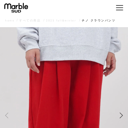
メニ
home
すべての商品
2025 fall&winter
チノ クラウンパンツ