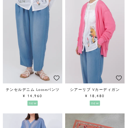
テンセルデニム Looseパンツ
シアーリブ Vカーディガン
¥
14,960
¥
18,480
new
new