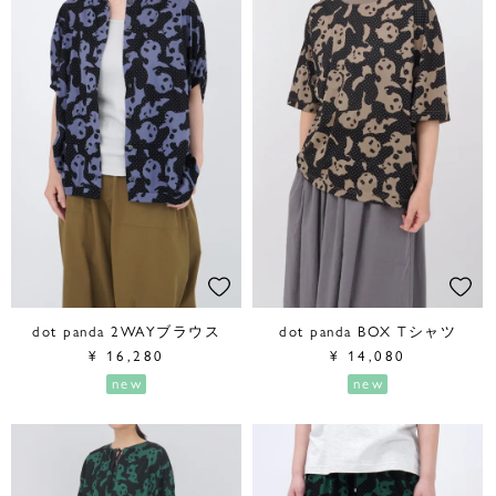
dot panda 2WAYブラウス
dot panda BOX Tシャツ
¥
16,280
¥
14,080
new
new