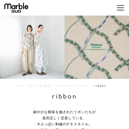
メニ
home
すべての商品
2026 Mid Summer
ribbon
ribbon
細やかな模様を施されたリボンたちが
規則正しく交差している、
大人っぽい刺繍のテキスタイル。