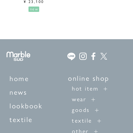
¥
23,100
new
online shop
home
hot item
news
wear
lookbook
goods
textile
textile
other