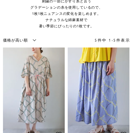
刺繍の一部にかすり糸と言う
グラデーションの糸を使用しているので、
1枚1枚ニュアンスの変化を楽しめます。
ナチュラルな綿麻素材で
暑い季節にぴったりの1枚です。
5
件中
1
-
5
件表示