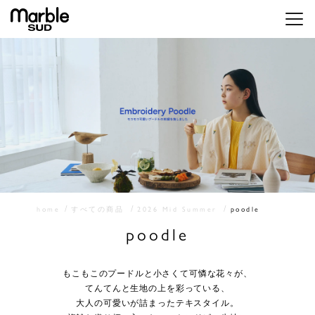
メニ
home
すべての商品
2026 Mid Summer
poodle
poodle
もこもこのプードルと小さくて可憐な花々が、
てんてんと生地の上を彩っている、
大人の可愛いが詰まったテキスタイル。