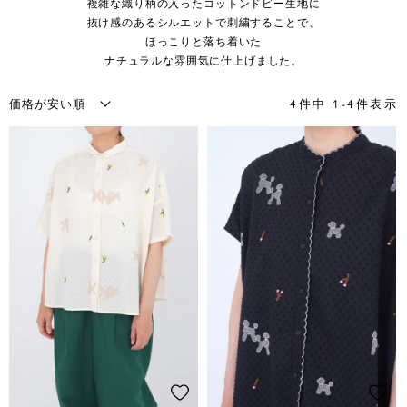
複雑な織り柄の入ったコットンドビー生地に
抜け感のあるシルエットで刺繍することで、
ほっこりと落ち着いた
ナチュラルな雰囲気に仕上げました。
4
件中
1
-
4
件表示