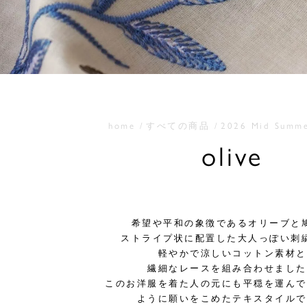
home
すべての商品
2026 Mid Summ
olive
希望や平和の象徴であるオリーブと
ストライプ状に配置した大人っぽい刺
軽やかで涼しいコットン素材と
繊細なレースを組み合わせました
このお洋服を着た人の元にも平穏を運んで
ように願いをこめたテキスタイルで