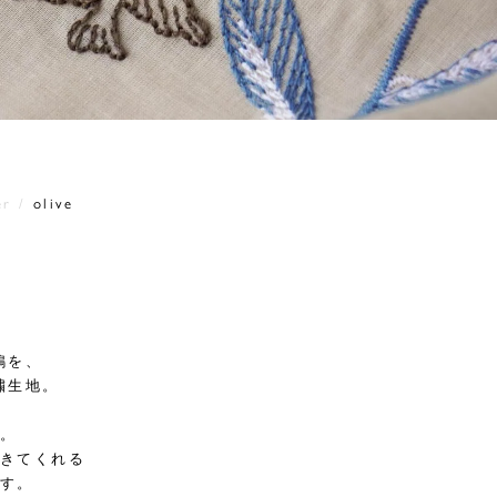
er
olive
鳩を、
繍生地。
。
きてくれる
す。