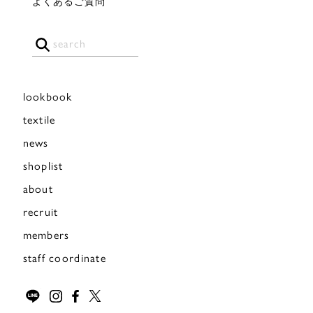
よくあるご質問
lookbook
textile
news
shoplist
about
recruit
members
staff coordinate