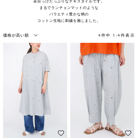
茶目っけたっぷりなテキスタイルです。
まるでランチョンマットのような
バラエティ豊かな柄の
コットン生地に刺繍を施しました。
4
件中
1
-
4
件表示