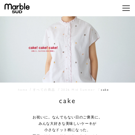
メニ
home
すべての商品
2026 Mid Summer
cake
cake
お祝いに。なんでもない日のご褒美に。
みんな大好きな美味しいケーキが
小さなドット柄になった、