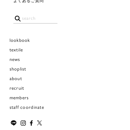
よくあるご質問
lookbook
textile
news
shoplist
about
recruit
members
staff coordinate