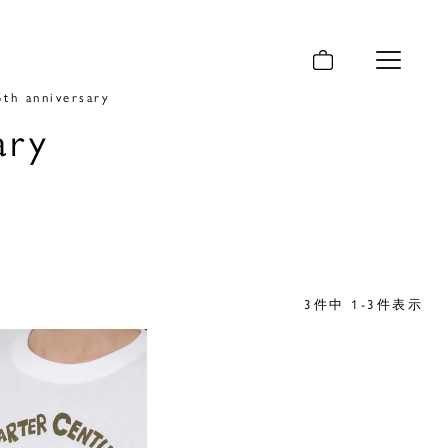
メニュー
5th anniversary
ary
3
件中
1
-
3
件表示