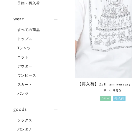
予約・再入荷
wear
すべての商品
トップス
Tシャツ
ニット
アウター
ワンピース
【再入荷】25th anniversar
スカート
¥
4,950
パンツ
new
再入荷
goods
ソックス
バンダナ