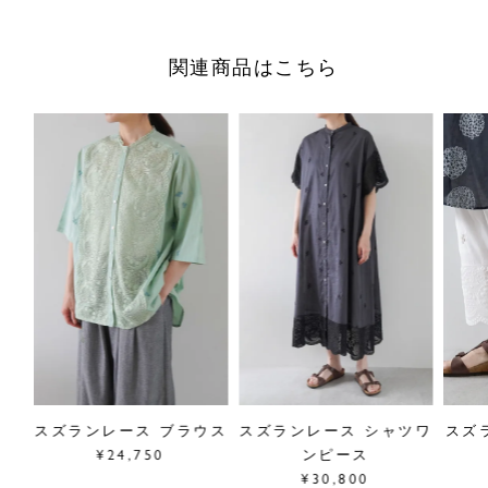
良いデザインでお作りしています。
関連商品はこちら
胸元にレースの切替をあしらった、シンプルなフレンチスリ
ーブのプルオーバー。
さりげないレース使いがアクセントとなり、インナーとして
もコーディネートのポイントになります。
後ろ身頃はギャザー仕様で、ふんわりとしたやわらかなシル
エットに。やや長めの着丈で、気になる部分をカバーしなが
ら一枚ですっきりとお召しいただけます。
デイリーに取り入れやすく、幅広いスタイリングに活躍する
一枚です。
■”スズランレース”シリーズは
こちら
サイズ／FREE
前着丈61cm、後着丈68cm、身幅64cm、
肩幅72cm、袖丈26.7cm、裾幅68cm
バー
スズランレース ブラウス
スズランレース シャツワ
スズラ
素材／綿100%、（レース）ポリエステル100%
¥24,750
ンピース
原産国／中国
¥30,800
商品番号
05GM069065