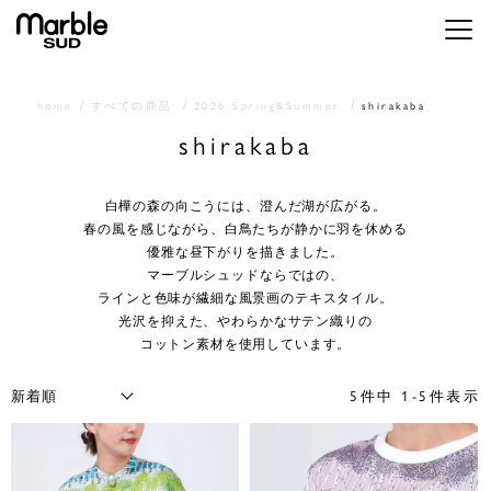
メニ
home
すべての商品
2026 Spring&Summer
shirakaba
shirakaba
白樺の森の向こうには、澄んだ湖が広がる。
春の風を感じながら、白鳥たちが静かに羽を休める
優雅な昼下がりを描きました。
マーブルシュッドならではの、
ラインと色味が繊細な風景画のテキスタイル。
光沢を抑えた、やわらかなサテン織りの
コットン素材を使用しています。
5
件中
1
-
5
件表示