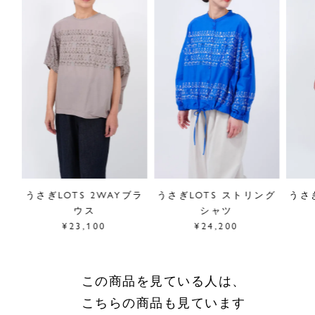
■"うさぎLOTS"シリーズは
こちら
サイズ／FREE
着丈88cm、股上40cm、股下52cm、ヒップ64cm、
ウエスト67cm～最大約100cm(ゴム仕様・内紐あり)
素材／綿100%、（裏地）綿100%
原産国／日本
商品番号
07GS083012
採寸について
ドフ
うさぎLOTS 2WAYブラ
うさぎLOTS ストリング
うさ
商品についてのお問い合わせ
ウス
シャツ
¥23,100
¥24,200
ショッピングガイドはこちら
サイズをお悩みの方へ
閉じる
この商品を見ている人は、
こちらの商品も見ています