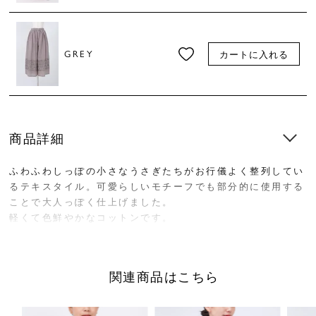
GREY
カートに入れる
商品詳細
ふわふわしっぽの小さなうさぎたちがお行儀よく整列してい
るテキスタイル。可愛らしいモチーフでも部分的に使用する
ことで大人っぽく仕上げました。
軽くて色鮮やかなコットンです。
ゆったりとした穿き心地にリピーター続出の人気アイテ
ム“ハカマパンツ”。
関連商品はこちら
スカートのようなシルエットと、パンツならではの動きやす
さが合わさった優秀ボトムスです。同シリーズのトップスと
のセットアップスタイルもおすすめです。