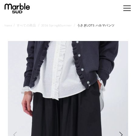
メニ
home
すべての商品
2026 Spring&Summer
うさぎLOTS ハカマパンツ