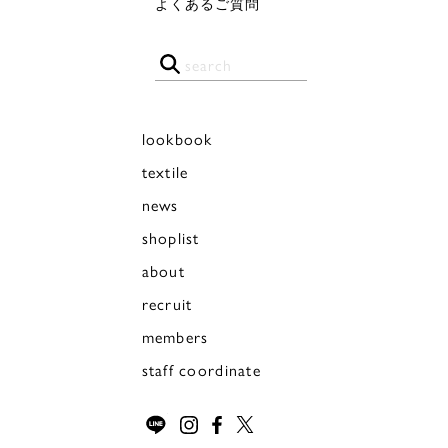
よくあるご質問
lookbook
textile
news
shoplist
about
recruit
members
staff coordinate