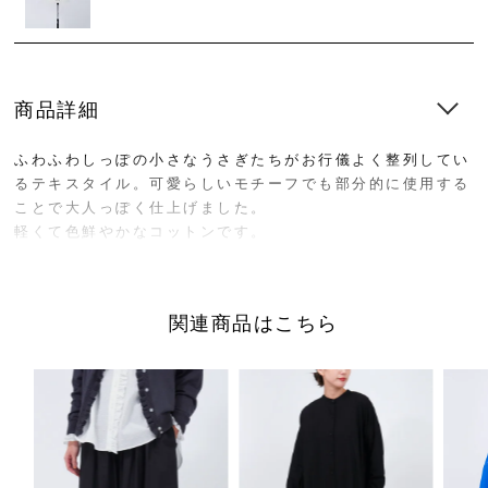
商品詳細
ふわふわしっぽの小さなうさぎたちがお行儀よく整列してい
るテキスタイル。可愛らしいモチーフでも部分的に使用する
ことで大人っぽく仕上げました。
軽くて色鮮やかなコットンです。
前後2WAY仕様で、着こなしの幅が広がるブラウス。その日
の気分やスタイリングに合わせて表情を変えられるのが魅力
関連商品はこちら
です。
たっぷりとした身幅でリラックス感があり、二の腕をさりげ
なくカバーしてくれる袖丈もポイント。一枚ではもちろん、
インナーにロングTシャツやブラウスを重ねれば、肌寒い季
節から長く活躍します。
レイヤード次第で印象が変わり、デイリーに取り入れやすい
一着です。