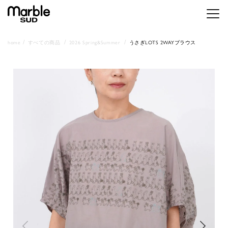
メニ
home
すべての商品
2026 Spring&Summer
うさぎLOTS 2WAYブラウス