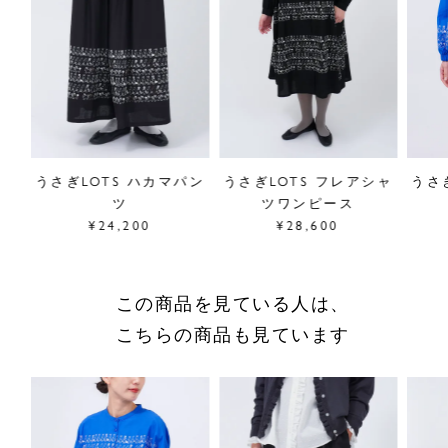
■"うさぎLOTS"シリーズは
こちら
サイズ／FREE
前着丈63cm、後ろ着丈65cm、身幅92.5cm、
肩幅86cm、裄丈44cm、袖口幅18cm、裾幅59cm
素材／綿100%
原産国／日本
リル
うさぎLOTS ハカマパン
うさぎLOTS フレアシャ
うさ
商品番号
05GS083009
ツ
ツワンピース
¥24,200
¥28,600
採寸について
商品についてのお問い合わせ
この商品を見ている人は、
ショッピングガイドはこちら
こちらの商品も見ています
サイズをお悩みの方へ
閉じる