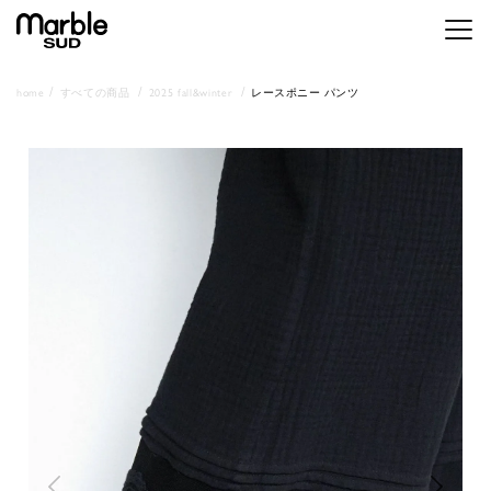
メニ
home
すべての商品
2025 fall&winter
レースポニー パンツ