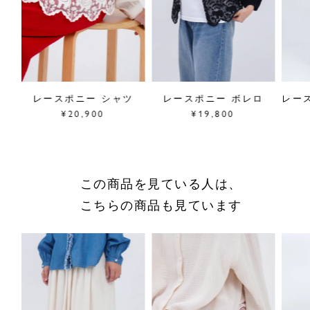
素材／綿100%、
別地(チュール)ナイロン100%
原産国／中国
商品番号
07FF069057
ース
レースポニー シャツ
レースポニー ボレロ
レー
採寸について
¥20,900
¥19,800
商品についてのお問い合わせ
ショッピングガイドはこちら
サイズをお悩みの方へ
この商品を見ている人は、
閉じる
こちらの商品も見ています