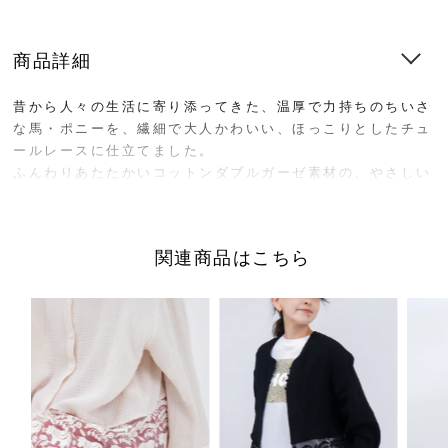
商品詳細
昔から人々の生活に寄り添ってきた、温厚で力持ちのちいさ
な馬・ポニーを、繊細で大人かわいい、ほっこりとしたチュ
ールレースに仕立てました。
ふんわりあたたかいコットンダブルガーゼ素材の、やさしい
着心地です。
裾がレースになった柔らかいパンツ。コットン素材の裏地付
関連商品はこちら
きなので、レイヤードだけでなく、一枚でもお楽しみいただ
けます。
■”レースポニー”シリーズは
こちら
サイズ／FREE
着丈91cm、ウエスト68cm〜最大約91cm、
ヒップ56.5cm、股上40.5cm、股下58cm、
裾幅28.5cm