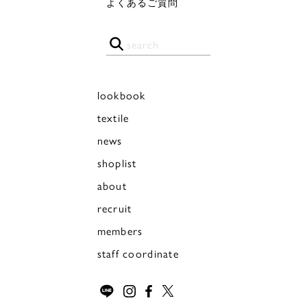
よくあるご質問
lookbook
textile
news
shoplist
about
recruit
members
staff coordinate