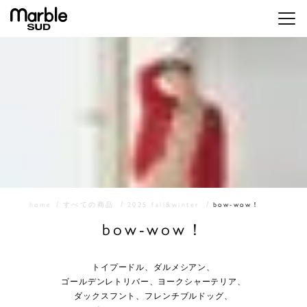
メニ
home
すべての商品
2025 fall&winter
bow-wow！
bow-wow！
トイプードル、ダルメシアン、
ゴールデンレトリバー、ヨークシャーテリア、
ダックスフント、フレンチブルドッグ、