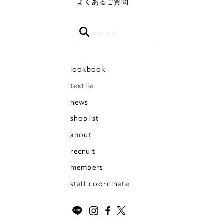
よくあるご質問
lookbook
textile
news
shoplist
about
recruit
members
staff coordinate