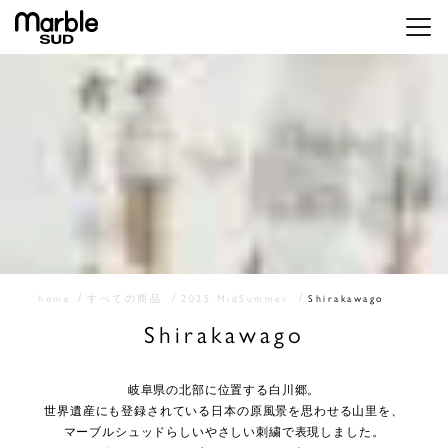
メニ
home
すべての商品
2025 MidSummer
Shirakawago
Shirakawago
岐阜県の北部に位置する白川郷。
世界遺産にも登録されている日本の原風景を思わせる山里を、
マーブルシュッドらしいやさしい刺繍で表現しました。