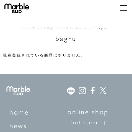
メニ
home
すべての商品
2024 fall&winter
bagru
bagru
現在登録されている商品はありません。
online shop
home
hot item
news