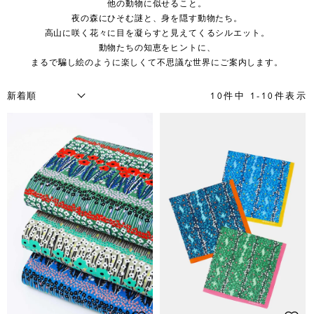
他の動物に似せること。
夜の森にひそむ謎と、身を隠す動物たち。
高山に咲く花々に目を凝らすと見えてくるシルエット。
動物たちの知恵をヒントに、
まるで騙し絵のように楽しくて不思議な世界にご案内します。
10
件中
1
-
10
件表示