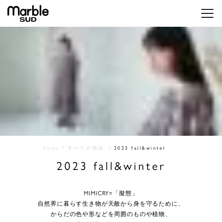
メニ
home
すべての商品
2023 fall&winter
2023 fall&winter
MIMICRY=「擬態」
自然界に暮らす生き物が天敵から身を守るために、
からだの色や形などを周囲のものや植物、